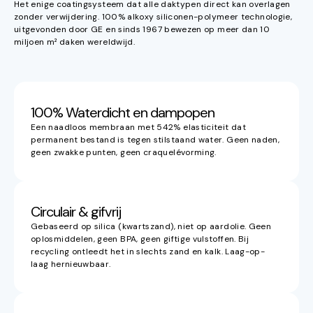
Het enige coatingsysteem dat alle daktypen direct kan overlagen
zonder verwijdering. 100% alkoxy siliconen-polymeer technologie,
uitgevonden door GE en sinds 1967 bewezen op meer dan 10
miljoen m² daken wereldwijd.
100% Waterdicht en dampopen
Een naadloos membraan met 542% elasticiteit dat
permanent bestand is tegen stilstaand water. Geen naden,
geen zwakke punten, geen craquelévorming.
Circulair & gifvrij
Gebaseerd op silica (kwartszand), niet op aardolie. Geen
oplosmiddelen, geen BPA, geen giftige vulstoffen. Bij
recycling ontleedt het in slechts zand en kalk. Laag-op-
laag hernieuwbaar.