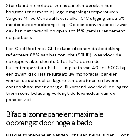
Standaard monofacial zonnepanelen bereiken hun
hoogste rendement bij lage omgevingstemperaturen.
Volgens Milieu Centraal levert elke 10°C stijging circa 5%
minder stroomopbrengst op. Op een conventioneel zwart
dak kan dat verschil oplopen tot 15% gemist rendement
op jaarbasis.
Een Cool Roof met GE Enduris siliconen dakbedekking
reflecteert 88% van het zonlicht (SRI 111), waardoor de
dakoppervlakte slechts 5 tot 10°C boven de
buitentemperatuur blijft — in plaats van 40 tot 50°C bij
een zwart dak. Het resultaat: uw monofacial panelen
werken structureel bij lagere temperaturen en leveren
aantoonbaar meer energie. Bijkomend voordeel: de lagere
thermische belasting verlengt de levensduur van de
panelen zelf.
Bifacial zonnepanelen: maximale
opbrengst door hoge albedo
Bifacial zonnepanelen vangen licht aan beide zijden — ook