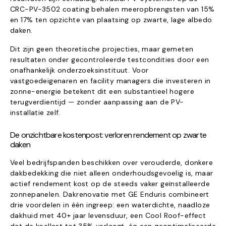
CRC-PV-3502 coating behalen meeropbrengsten van 15%
en 17% ten opzichte van plaatsing op zwarte, lage albedo
daken.
Dit zijn geen theoretische projecties, maar gemeten
resultaten onder gecontroleerde testcondities door een
onafhankelijk onderzoeksinstituut. Voor
vastgoedeigenaren en facility managers die investeren in
zonne-energie betekent dit een substantieel hogere
terugverdientijd — zonder aanpassing aan de PV-
installatie zelf.
De onzichtbare kostenpost: verloren rendement op zwarte
daken
Veel bedrijfspanden beschikken over verouderde, donkere
dakbedekking die niet alleen onderhoudsgevoelig is, maar
actief rendement kost op de steeds vaker geïnstalleerde
zonnepanelen. Dakrenovatie met GE Enduris combineert
drie voordelen in één ingreep: een waterdichte, naadloze
dakhuid met 40+ jaar levensduur, een Cool Roof-effect