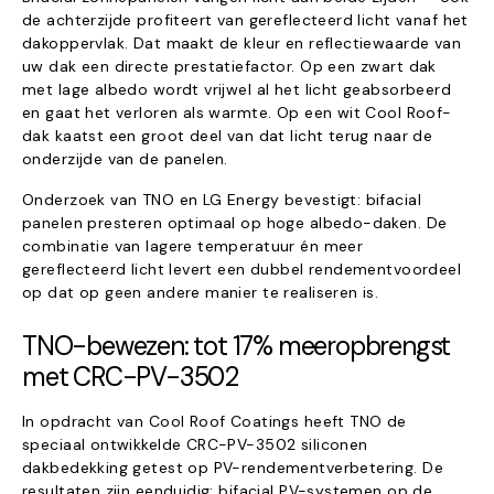
de achterzijde profiteert van gereflecteerd licht vanaf het
dakoppervlak. Dat maakt de kleur en reflectiewaarde van
uw dak een directe prestatiefactor. Op een zwart dak
met lage albedo wordt vrijwel al het licht geabsorbeerd
en gaat het verloren als warmte. Op een wit Cool Roof-
dak kaatst een groot deel van dat licht terug naar de
onderzijde van de panelen.
Onderzoek van TNO en LG Energy bevestigt: bifacial
panelen presteren optimaal op hoge albedo-daken. De
combinatie van lagere temperatuur én meer
gereflecteerd licht levert een dubbel rendementvoordeel
op dat op geen andere manier te realiseren is.
TNO-bewezen: tot 17% meeropbrengst
met CRC-PV-3502
In opdracht van Cool Roof Coatings heeft TNO de
speciaal ontwikkelde CRC-PV-3502 siliconen
dakbedekking getest op PV-rendementverbetering. De
resultaten zijn eenduidig: bifacial PV-systemen op de