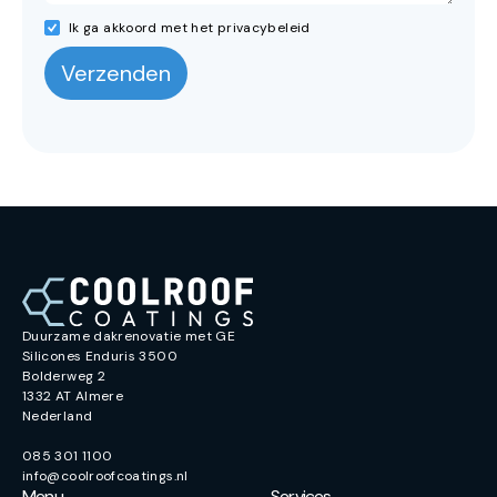
Ik ga akkoord met het privacybeleid
Duurzame dakrenovatie met GE
Silicones Enduris 3500
Bolderweg 2
1332 AT Almere
Nederland
085 301 1100
info@coolroofcoatings.nl
Menu
Services