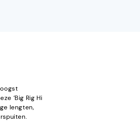
hoogst
eze ‘Big Rig Hi
nge lengten,
rspuiten.