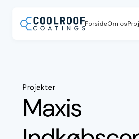
Forside
Om os
Pro
Projekter
Maxis
Indkøbscen