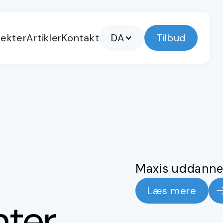
jekter
Artikler
Kontakt
DA
Tilbud
Maxis uddanne
Læs mere
ter